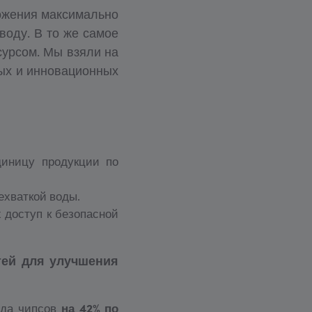
ложения максимально
воду. В то же самое
сурсом. Мы взяли на
ых и инновационных
диницу продукции по
ехваткой воды.
 доступ к безопасной
тей для улучшения
ода чипсов
на 42% по