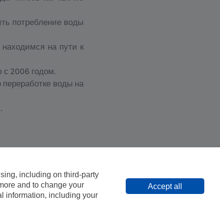
ить потребление воды
 находимся на пути к
 с 2006 годом.
 переработке воды на
.
ing, including on third-party
литика использования cookie
n more and to change your
Accept all
 information, including your