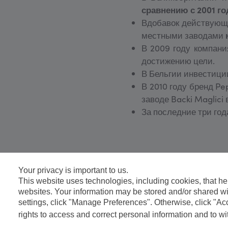
сравнению с 2001 г
Вдобавок действующа
местными заводами
В 2009 году компан
достижению цели.
В Бельгии инвестиции
В 2010 году бренд P
заводе Backi Maglici 
За последние три год
Your privacy is important to us.
This website uses technologies, including cookies, that hel
FOOTER
Контакты
Pepsico в мире
websites. Your information may be stored and/or shared wit
settings, click "Manage Preferences". Otherwise, click "A
rights to access and correct personal information and to w