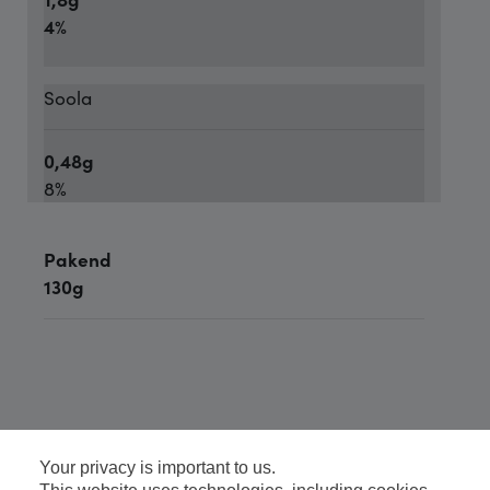
4%
Soola
0,48g
8%
Pakend
130g
Your privacy is important to us.