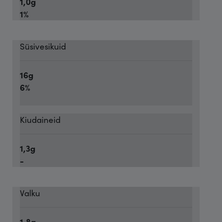
1,0g
1%
Süsivesikuid
16g
6%
Kiudaineid
1,3g
-
Valku
1,8g