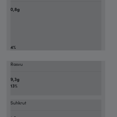
0,8g
4%
Rasvu
9,3g
13%
Suhkrut