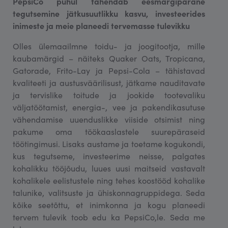
PepsiCo puhul tähendab eesmärgipärane
tegutsemine jätkusuutlikku kasvu, investeerides
inimeste ja meie planeedi tervemasse tulevikku
Olles ülemaailmne toidu- ja joogitootja, mille
kaubamärgid – näiteks Quaker Oats, Tropicana,
Gatorade, Frito-Lay ja Pepsi-Cola – tähistavad
kvaliteeti ja austusväärilisust, jätkame nauditavate
ja tervislike toitude ja jookide tootevaliku
väljatöötamist, energia-, vee ja pakendikasutuse
vähendamise uuenduslikke viiside otsimist ning
pakume oma töökaaslastele suurepäraseid
töötingimusi. Lisaks austame ja toetame kogukondi,
kus tegutseme, investeerime neisse, palgates
kohalikku tööjõudu, luues uusi maitseid vastavalt
kohalikele eelistustele ning tehes koostööd kohalike
talunike, valitsuste ja ühiskonnagruppidega. Seda
kõike seetõttu, et inimkonna ja kogu planeedi
tervem tulevik toob edu ka PepsiCo,le. Seda me