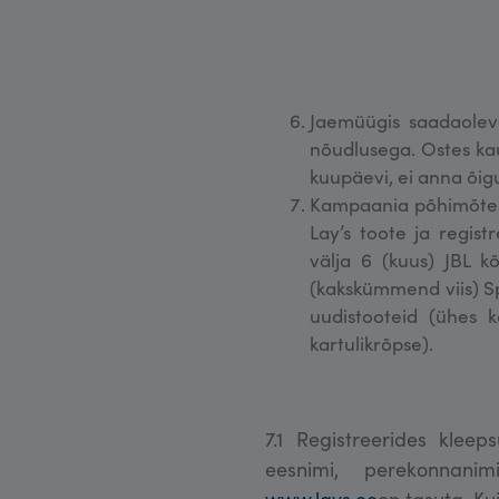
Jaemüügis saadaoleva
nõudlusega. Ostes kau
kuupäevi, ei anna õig
Kampaania põhimõte:
Lay’s toote ja regist
välja 6 (kuus) JBL k
(kakskümmend viis) S
uudistooteid (ühes ka
kartulikrõpse).
7.1 Registreerides klee
eesnimi, perekonnanim
www.lays.ee
on tasuta. Ku