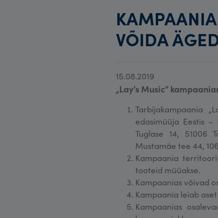
KAMPAANIA 
VÕIDA ÄGED
15.08.2019
„Lay’s Music
”
kampaaniar
Tarbijakampaania „
edasimüüja Eestis – 
Tuglase 14, 51006 T
Mustamäe tee 44, 1062
Kampaania territoori
tooteid müüakse.
Kampaanias võivad osa
Kampaania leiab aset 1.
Kampaanias osalevad