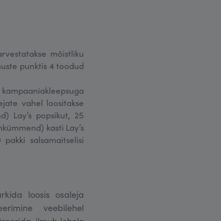
rvestatakse mõistliku
muste punktis 4 toodud
t kampaaniakleepsuga
ejate vahel loositakse
d) Lay’s popsikut, 25
mkümmend) kasti Lay’s
 pakki salsamaitselisi
ida loosis osaleja
erimine veebilehel
treerida, ilmub lehele