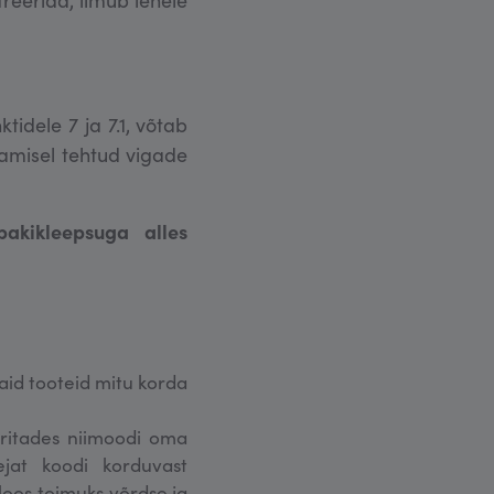
tidele 7 ja 7.1, võtab
amisel tehtud vigade
akikleepsuga alles
aid tooteid mitu korda
 üritades niimoodi oma
ejat koodi korduvast
loos toimuks võrdse ja