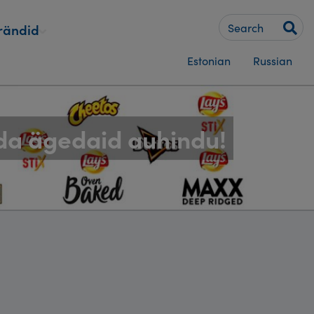
Keywords
rändid
Estonian
Russian
da ägedaid auhindu!