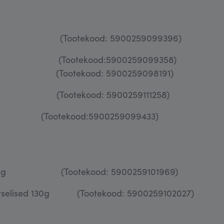
40g (Tootekood: 5900259099396)
 140g (Tootekood:5900259
 (Tootekood: 5900259098191)
g (Tootekood: 5900259111258)
(Tootekood:5900259099433)
ed 140g (Tootekood: 5900259101969)
maitselised 130g (Tootekood: 5900259102027)