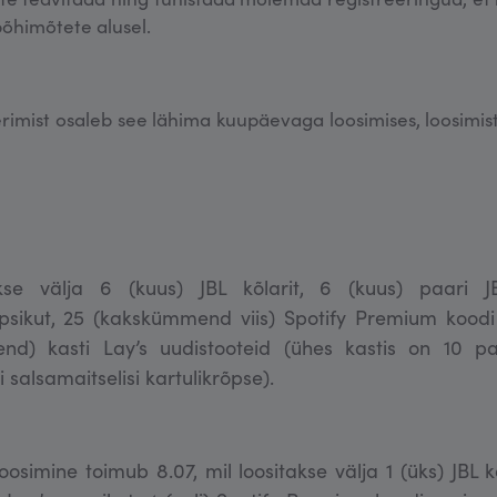
õhimõtete alusel.
erimist osaleb see lähima kuupäevaga loosimises, loosimi
akse välja 6 (kuus) JBL kõlarit, 6 (kuus) paari 
sikut, 25 (kakskümmend viis) Spotify Premium koodi
) kasti Lay’s uudistooteid (ühes kastis on 10 pak
i salsamaitselisi kartulikrõpse).
osimine toimub 8.07, mil loositakse välja 1 (üks) JBL k