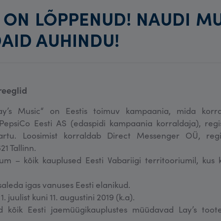
ON LÕPPENUD! NAUDI MU
AID AUHINDU!
eeglid
Lay’s Music“ on Eestis toimuv kampaania, mida korr
PepsiCo Eesti AS (edaspidi kampaania korraldaja), reg
artu. Loosimist korraldab Direct Messenger OÜ, regi
1 Tallinn.
um – kõik kauplused Eesti Vabariigi territooriumil, kus
leda igas vanuses Eesti elanikud.
 juulist kuni 11. augustini 2019 (k.a).
 kõik Eesti jaemüügikauplustes müüdavad Lay’s toote