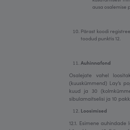
ausa osalemise p
Pärast koodi registre
toodud punktis 12.
Auhinnafond
Osalejate vahel loosit
(kuuskümmend) Lay’s pop
kuud ja 30 (kolmkümmend
sibulamaitselisi ja 10 pakk
Loosimised
12.1. Esimene auhindade lo