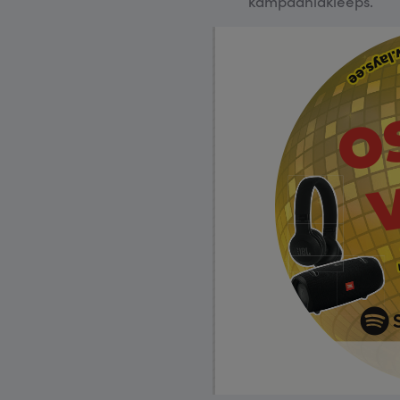
kampaaniakleeps.