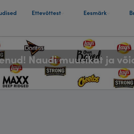
udised
Ettevõttest
Eesmärk
B
nud! Naudi muusikat ja või