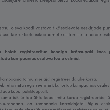
epsul oleva koodi vastavalt käesolevate eeskirjade punk
tuse korrektsete isikuandmete esitamise ja nende esit
 hoiab registreeritud koodiga krõpsupaki koos p
stada kampaanias osaleva toote ostmist.
kampaania toimumise ajal registreerida ühe korra.
õib teha mitu registreerimist, kui ostab kampaanias osalev
rd uue koodi pakikleepsult.
a sama isik üritab ühte koodi mitu korda registreerida,
 suurendada, on kampaania korraldajatel õigus osal
te teavitada ning tühistada mõlemad registreeringud, et 