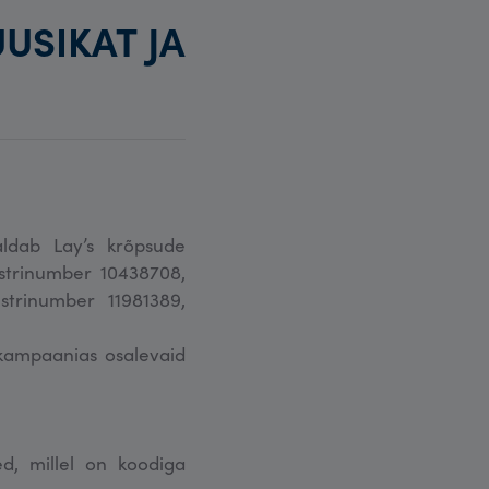
USIKAT JA
aldab Lay’s krõpsude
istrinumber 10438708,
strinumber 11981389,
 kampaanias osalevaid
d, millel on koodiga