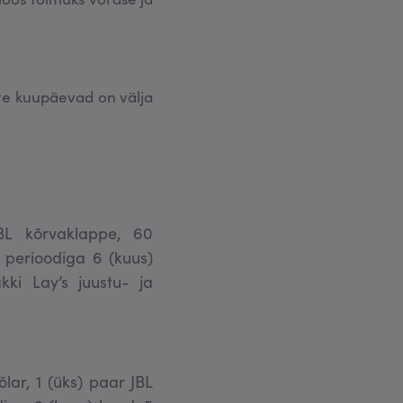
ste kuupäevad on välja
JBL kõrvaklappe, 60
 perioodiga 6 (kuus)
ki Lay’s juustu- ja
õlar, 1 (üks) paar JBL