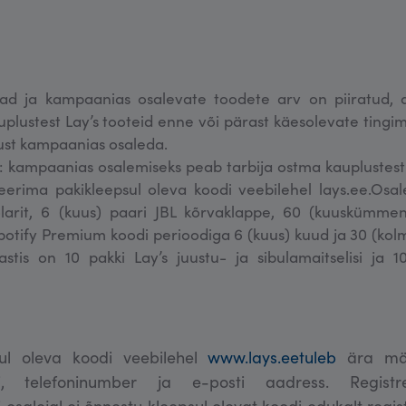
d ja kampaanias osalevate toodete arv on piiratud, a
plustest Lay’s tooteid enne või pärast käesolevate tingi
ust kampaanias osaleda.
 kampaanias osalemiseks peab tarbija ostma kauplustes
reerima pakikleepsul oleva koodi veebilehel lays.ee.Osal
õlarit, 6 (kuus) paari JBL kõrvaklappe, 60 (kuuskümmen
potify Premium koodi perioodiga 6 (kuus) kuud ja 30 (kol
stis on 10 pakki Lay’s juustu- ja sibulamaitselisi ja 10
psul oleva koodi veebilehel
www.lays.eetuleb
ära märk
i, telefoninumber ja e-posti aadress. Registre
i osalejal ei õnnestu kleepsul olevat koodi edukalt regis