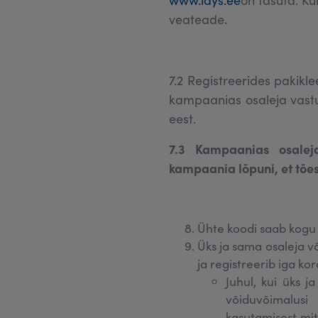
veateade.
7.2 Registreerides pakikle
kampaanias osaleja vastu
eest.
7.3 Kampaanias osaleja
kampaania lõpuni, et tõe
Ühte koodi saab kogu 
Üks ja sama osaleja v
ja registreerib iga ko
Juhul, kui üks j
võiduvõimalusi
kasutamisest mit