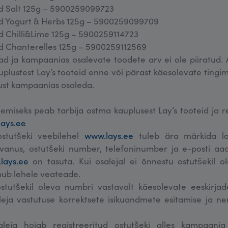
d Salt 125g – 5900259099723
d Yogurt & Herbs 125g – 5900259099709
d Chilli&Lime 125g – 5900259114723
d Chanterelles 125g – 5900259112569
d ja kampaanias osalevate toodete arv ei ole piiratud. A
plustest Lay’s tooteid enne või pärast käesolevate tingi
ust kampaanias osaleda.
miseks peab tarbija ostma kauplusest Lay’s tooteid ja r
ays.ee
ostutšeki veebilehel
www.lays.ee
tuleb ära märkida lo
vanus, ostutšeki number, telefoninumber ja e-posti aad
lays.ee
on tasuta. Kui osalejal ei õnnestu ostutšekil o
lmub lehele veateade.
ostutšekil oleva numbri vastavalt käesolevate eeskirjade
eja vastutuse korrektsete isikuandmete esitamise ja ne
leja hoiab registreeritud ostutšeki alles kampaania