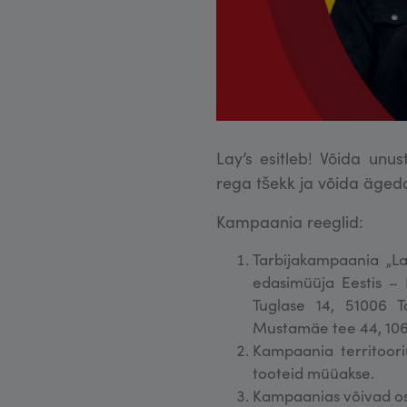
Lay’s esitleb! Võida unu
rega tšekk ja võida äged
Kampaania reeglid:
Tarbijakampaania „La
edasimüüja Eestis – 
Tuglase 14, 51006 T
Mustamäe tee 44, 1062
Kampaania territoori
tooteid müüakse.
Kampaanias võivad osa