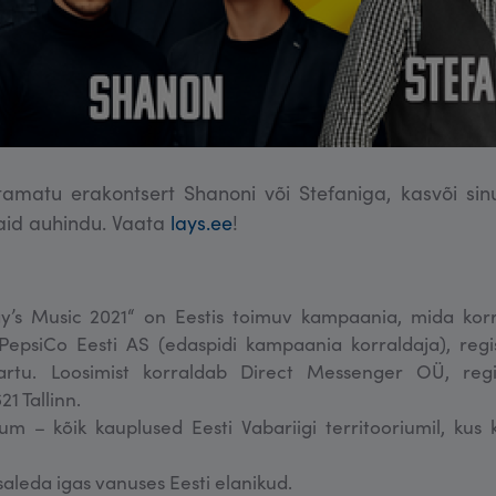
stamatu erakontsert Shanoni või Stefaniga, kasvõi sin
aid auhindu. Vaata
lays.ee
!
y’s Music 2021“ on Eestis toimuv kampaania, mida kor
PepsiCo Eesti AS (edaspidi kampaania korraldaja), reg
artu. Loosimist korraldab Direct Messenger OÜ, regi
1 Tallinn.
um – kõik kauplused Eesti Vabariigi territooriumil, kus
leda igas vanuses Eesti elanikud.