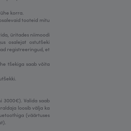
 ühe korra.
osalevaid tooteid mitu
rida, üritades niimoodi
s osalejat ostutšeki
ad registreeringud, et
he tšekiga saab võita
utšekki.
i 3000€). Valida saab
aldaja loosib välja ka
luetoothiga (väärtuses
t).