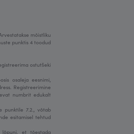
rvestatakse mõistliku
muste punktis 4 toodud
egistreerima ostutšeki
osis osaleja eesnimi,
ress. Registreerimine
levat numbrit edukalt
 punktile 7.2., võtab
nde esitamisel tehtud
 lõpuni, et tõestada