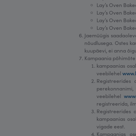
Lay’s Oven Bake
Lay’s Oven Bake
Lay’s Oven Bake
Lay’s Oven Bake
Jaemüügis saadaoleva
nõudlusega. Ostes kau
kuupäevi, ei anna õig
Kampaania põhimõte
kampaanias osale
veebilehel
www.l
Registreerides 
perekonnanimi, 
veebilehel
www.
registreerida, i
Registreerides 
kampaanias osal
vigade eest.
Kampaanias osa