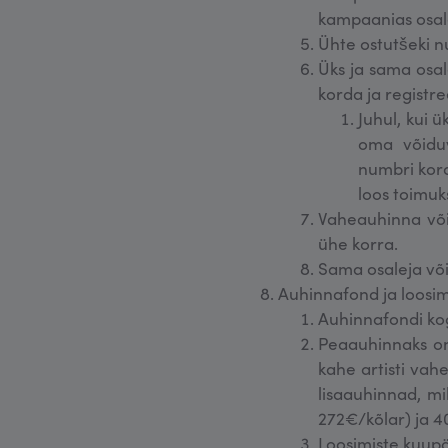
kampaanias osale
Ühte ostutšeki n
Üks ja sama osal
korda ja registre
Juhul, kui 
oma võiduv
numbri kord
loos toimuk
Vaheauhinna või
ühe korra.
Sama osaleja võib
Auhinnafond ja loosi
Auhinnafondi ko
Peaauhinnaks on
kahe artisti vah
lisaauhinnad, mi
272€/kõlar) ja 4
Loosimiste kuup