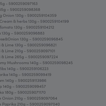
15g - 5900259097163
265g – 5900259098368
ng Onion 130g - 5900259104359
 Cream & herbs 130g - 5900259104199
y Tomato 130g - 5900259104212
a 130g – 5900259096883
ese&Onion 130g – 5900259096845
li & Lime 130g – 5900259096821
li & Lime 210g - 5900259097101
ili & Lime 265g – 5900259097224
reamy Mushrooms 140g – 5900259098245
Ribs 140g – 5900259106223
aprika 140g – 5900259099419
am 140g – 5900259113986
hup 140g – 5900259099457
ika 180g – 5900259071170
e Onion 210g – 5900259097064
e Paprika 210g – 5900259097040