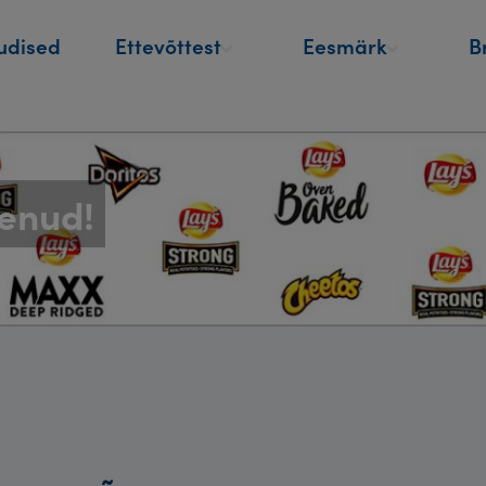
udised
Ettevõttest
Eesmärk
B
enud!