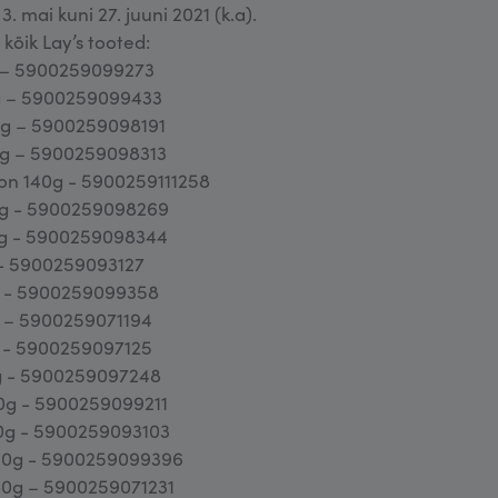
. mai kuni 27. juuni 2021 (k.a).
õik Lay’s tooted:
g – 5900259099273
0g – 5900259099433
0g – 5900259098191
5g – 5900259098313
con 140g - 5900259111258
0g - 5900259098269
5g - 5900259098344
 - 5900259093127
g - 5900259099358
g – 5900259071194
g - 5900259097125
g - 5900259097248
0g - 5900259099211
0g - 5900259093103
140g - 5900259099396
80g – 5900259071231