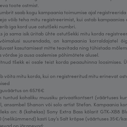
va toote ostmist.
umbrit saab kogu kampaania toimumise ajal registreerida
eja võib teha mitu registreerimist, kui ostab kampaanias 
erib iga kord uue ostutšeki numbri.
üks ja sama isik üritab ühte ostutšekki mitu korda registree
õimalusi suurendada, on kampaania korraldajatel õigu
uvast kasutamisest mitte teavitada ning tühistada mõlem
s võrdse ja ausa osalemise põhimõtete alusel.
tnud tšekk ei osale teist korda peaauhinna loosimises. Ü
 võita mitu korda, kui on registreeritud mitu erinevat ost
mised
guväärtus on 6576€
 tuntud kohaliku muusiku privaatkontsert (väärtuses kun
el, ansambel Shanon või solo artist Stefan. Kampaania korr
lleks on: 8 (kaheksa) Sony Extra Bass kõlarit GTK-XB8 B
0 (nelikümmend) kasti Lay’s Salt krõpse (väärtuses 35€/kas
äevad on järgnevad: