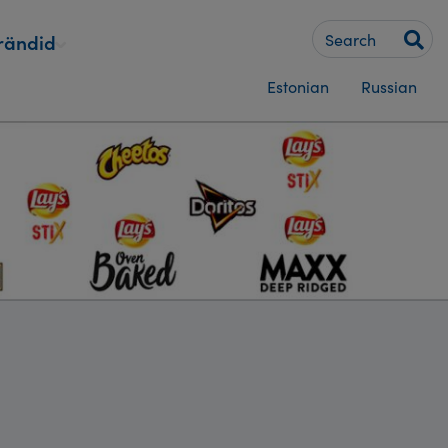
Keywords
rändid
Estonian
Russian