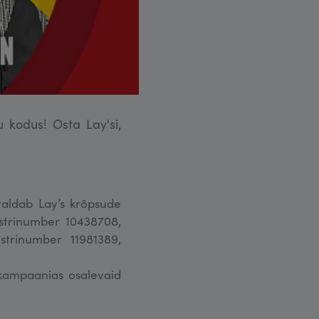
u kodus! Osta Lay'si,
raldab Lay’s krõpsude
istrinumber 10438708,
strinumber 11981389,
 kampaanias osalevaid